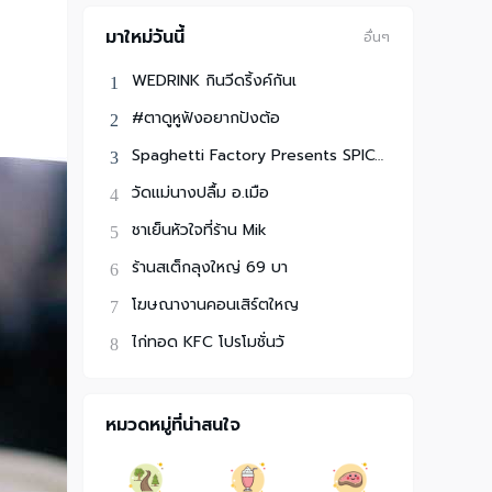
มาใหม่วันนี้
อื่นๆ
WEDRINK กินวีดริ้งค์กันเ
#ตาดูหูฟังอยากปังต้อ
Spaghetti Factory Presents SPICYDISH FRI
วัดแม่นางปลื้ม อ.เมือ
ชาเย็นหัวใจที่ร้าน Mik
ร้านสเต็กลุงใหญ่ 69 บา
โฆษณางานคอนเสิร์ตใหญ
ไก่ทอด KFC โปรโมชั่นวั
หมวดหมู่ที่น่าสนใจ