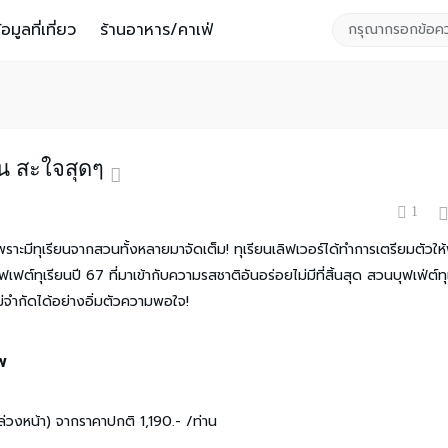
้อมูลที่เที่ยว
ร้านอาหาร/คาเฟ่
้น สะใจสุดๆ
1
เพราะมีทุเรียนจากสวนทั้งหลายมาจัดเต็ม! ทุเรียนเลิฟเวอร์ได้ทำการเตรียมตัวให
ุฟเฟต์ทุเรียนปี 67 ที่มาเข้ากับความรสชาติอันอร่อยไม่มีที่สิ้นสุด สวนบุฟเฟ่ต์ทุ
่จำกัดได้อย่างอิ่มตัวความพอใจ!
พ
่วงหน้า) จากราคาปกติ 1,190.- /ท่าน