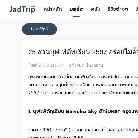
บอร์ด
หน้าหลัก
คลับ
รีวิวต่างๆ
ข
โพสต์ใหม่
25 สวนบุฟเฟ่ต์ทุเรียน 2567 อร่อยไม่อั
|
ดูทั้งหมด
โหมดอ่าน
โพสต์ 26-3-2023 17:44
บุฟเฟต์ทุเรียนปี 67 ที่มีความฟินจุใจ สามารถกินได้ไม่จำกัด 
อย่างดี เพื่อช่วงฤดูนี้ที่ทุเรียนเป็นเรื่องรอคอยอยู่! มาพบกับบ
2567 ที่ความอร่อยและความสะใจสุดๆ ที่จะทำให้คุณกินแบบไม
1. บุฟเฟ่ต์ทุเรียน Baiyoke Sky ตึกใบหยก กรุงเท
ราคา :
990.- /ท่าน* (โปรจำนวนจำกัด เมื่อจองและชำระเงินล
ระยะเวลา :
1 - 15 พ.ค. 2566