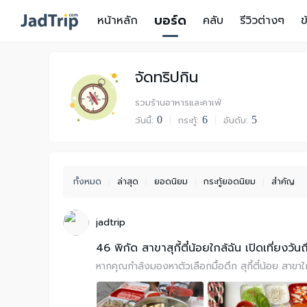
บอร์ด
หน้าหลัก
คลับ
รีวิวต่างๆ
ข
จัดทริปกิน
รวมร้านอาหารและคาเฟ่
วันนี้:
0
|
กระทู้:
6
|
อันดับ:
5
ทั้งหมด
|
ล่าสุด
|
ยอดนิยม
|
กระทู้ยอดนิยม
|
สำคัญ
jadtrip
46 พิกัด สาขาสุกี้ตี๋น้อยใกล้ฉัน เปิดเที่ยงวันถ
หากคุณกำลังมองหาตัวเลือกมื้อดึก สุกี้ตี๋น้อย สาขา