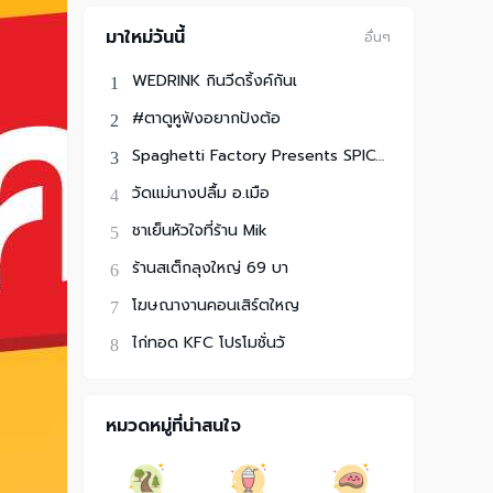
มาใหม่วันนี้
อื่นๆ
WEDRINK กินวีดริ้งค์กันเ
#ตาดูหูฟังอยากปังต้อ
Spaghetti Factory Presents SPICYDISH FRI
วัดแม่นางปลื้ม อ.เมือ
ชาเย็นหัวใจที่ร้าน Mik
ร้านสเต็กลุงใหญ่ 69 บา
โฆษณางานคอนเสิร์ตใหญ
ไก่ทอด KFC โปรโมชั่นวั
หมวดหมู่ที่น่าสนใจ