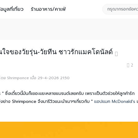
้อมูลที่เที่ยว
ร้านอาหาร/คาเฟ่
จของวัยรุ่น-วัยทีน ชาวรักแมคโดนัลด์
2
ายโดย Shrimponce เมื่อ 29-4-2026 21:50
 " ซึ่งเดี๋ยวนี้มันก็เยอะแยะหลายแบรนด์เลยครับ เพราะเป็นตัวช่วยให้ลูกค้ารัก
ุ้งย่าง Shrimponce จึงมารีวิวแนะนำเบาๆเกี่ยวกับ "
แอปแมค McDonald's