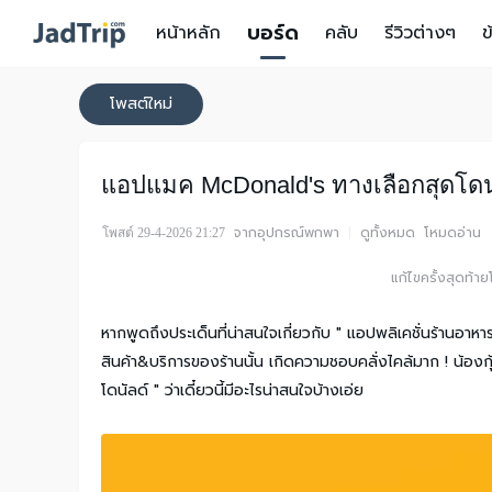
บอร์ด
หน้าหลัก
คลับ
รีวิวต่างๆ
ข
โพสต์ใหม่
แอปแมค McDonald's ทางเลือกสุดโดนใ
จากอุปกรณ์พกพา
|
ดูทั้งหมด
โหมดอ่าน
โพสต์ 29-4-2026 21:27
แก้ไขครั้งสุดท้
หากพูดถึงประเด็นที่น่าสนใจเกี่ยวกับ " แอปพลิเคชั่นร้านอาหาร
สินค้า&บริการของร้านนั้น เกิดความชอบคลั่งไคล้มาก ! น้องก
โดนัลด์ " ว่าเดี๋ยวนี้มีอะไรน่าสนใจบ้างเอ่ย