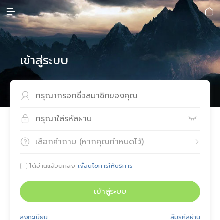


เข้าสู่ระบบ



เลือกคำถาม (หากคุณกำหนดไว้)


ได้อ่านแล้วตกลง
เงื่อนไขการให้บริการ

เข้าสู่ระบบ
ลงทะเบียน
ลืมรหัสผ่าน