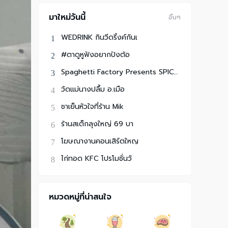
มาใหม่วันนี้
อื่นๆ
WEDRINK กินวีดริ้งค์กันเ
#ตาดูหูฟังอยากปังต้อ
Spaghetti Factory Presents SPICYDISH FRI
วัดแม่นางปลื้ม อ.เมือ
ชาเย็นหัวใจที่ร้าน Mik
ร้านสเต็กลุงใหญ่ 69 บา
โฆษณางานคอนเสิร์ตใหญ
ไก่ทอด KFC โปรโมชั่นวั
หมวดหมู่ที่น่าสนใจ