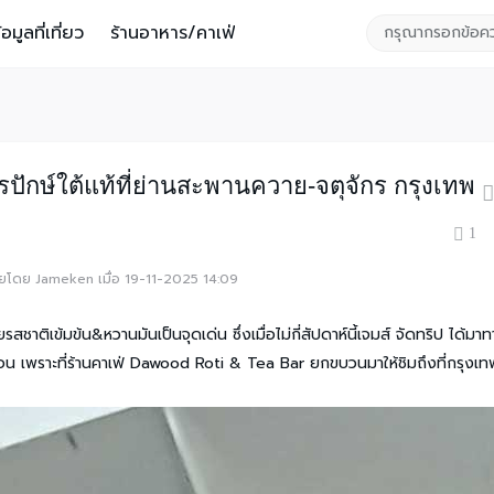
้อมูลที่เที่ยว
ร้านอาหาร/คาเฟ่
ปักษ์ใต้แท้ที่ย่านสะพานควาย-จตุจักร กรุงเทพ
1
้ายโดย Jameken เมื่อ 19-11-2025 14:09
วยรสชาติเข้มข้น&หวานมันเป็นจุดเด่น ซึ่งเมื่อไม่กี่สัปดาห์นี้เจมส์ จัดทริป ได้มา
ก่อน เพราะที่ร้านคาเฟ่ Dawood Roti & Tea Bar ยกขบวนมาให้ชิมถึงที่กรุงเ