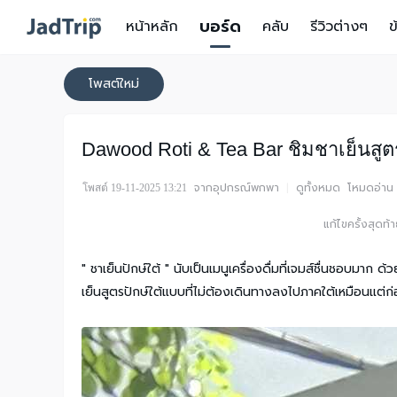
บอร์ด
หน้าหลัก
คลับ
รีวิวต่างๆ
ข
โพสต์ใหม่
Dawood Roti & Tea Bar ชิมชาเย็นสูตร
จากอุปกรณ์พกพา
|
ดูทั้งหมด
โหมดอ่าน
โพสต์ 19-11-2025 13:21
แก้ไขครั้งสุดท
" ชาเย็นปักษ์ใต้ " นับเป็นเมนูเครื่องดื่มที่เจมส์ชื่นชอบมาก ด้
เย็นสูตรปักษ์ใต้แบบที่ไม่ต้องเดินทางลงไปภาคใต้เหมือนแต่