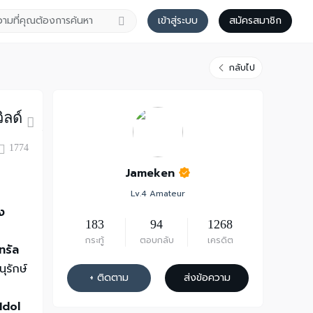
เข้าสู่ระบบ
สมัครสมาชิก
กลับไป
ิลด์
1774
Jameken
Lv.4 Amateur
ง
183
94
1268
กระทู้
ตอบกลับ
เครดิต
ทรัล
ุรักษ์
+ ติดตาม
ส่งข้อความ
8
Idol