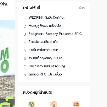
ี่ผ่าน
มาใหม่วันนี้
อื่นๆ
WEDRINK กินวีดริ้งค์กันเ
#ตาดูหูฟังอยากปังต้อ
Spaghetti Factory Presents SPICYDISH FRI
วัดแม่นางปลื้ม อ.เมือ
ชาเย็นหัวใจที่ร้าน Mik
ร้านสเต็กลุงใหญ่ 69 บา
โฆษณางานคอนเสิร์ตใหญ
ไก่ทอด KFC โปรโมชั่นวั
หมวดหมู่ที่น่าสนใจ