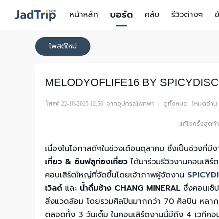
บอร์ด
หน้าหลัก
คลับ
รีวิวต่างๆ
ข
โพสต์ใหม่
MELODYOFLIFE16 BY SPICYDISC รีวิวง
จากอุปกรณ์พกพา
|
ดูทั้งหมด
โหมดอ่าน
โพสต์ 22-10-2025 12:56
แก้ไขครั้งสุด
เนื่องในโอกาสดีๆในช่วงเดือนตุลาคม ซึ่งเป็นช่วงที่มี
เที่ยว & อินฟลูท่องเที่ยว
ได้มาร่วมรีวิวงานคอนเสิร์
คอนเสิร์ตใหญ่ที่จัดขึ้นโดยเจ้าภาพผู้จัดงาน
SPICYD
เวิลด์
และ
น้ำดื่มช้าง CHANG MINERAL
ซึ่งคอนเซ็
สิ่งแวดล้อม โดยรวมศิลปินมากกว่า 70 ศิลปิน หลากห
ตลอดทั้ง 3 วันเต็ม ในคอนเสิร์ตงานนี้มีถึง 4 เวทีคอ