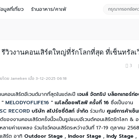
้อมูลที่เที่ยว
ร้านอาหาร/คาเฟ่
านคอนเสิร์ตใหญ่ที่รักโลกที่สุด ที่เซ็นทรัลเว
3
ท้ายโดย Jameken เมื่อ 3-12-2025 06:18
งานคอนเสิร์ตอีเวนต์มากที่สุดในแต่ละปี
เจมส์ จัดทริป บล็อกเกอร์ท่อ
ต
''
MELODYOFLIFE16
''
เมโลดี้ออฟไลฟ์ ครั้งที่ 16
ซึ่งเป็นงาน
ISC RECORD
บริษัท สไปร์ซซี่ดิสก์ จำกัด
ร่วมกับ
ศูนย์การค้าเซ็น
ปต์ของงานคอนเสิร์ตครั้งนี้จะเป็นรูปแบบอีเวนต์คอนเสิร์ตรักโลก & อน
ลายค่ายเพลง ร่วมโชว์คอนเสิร์ตระหว่างวันที่ 17-19 ตุลาคม 256
นเสิร์ต อาทิ
Outdoor Stage , Indoor Stage , Indy Stage , 