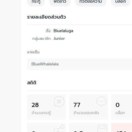
กระทู้
ฟีดข่าว
ทวีตข้อความ
บล็อก
รายละเอียดส่วนตัว
ชื่อ
Bluelaluga
กลุ่มสมาชิก
Junior
ลายเซ็น
BlueWhalelala
สถิติ
28
77
0
จำนวนกระทู้
จำนวนตอบกลับ
บล็อก