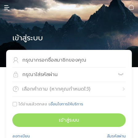


เข้าสู่ระบบ



เลือกคำถาม (หากคุณกำหนดไว้)


ได้อ่านแล้วตกลง
เงื่อนไขการให้บริการ

เข้าสู่ระบบ
ลงทะเบียน
ลืมรหัสผ่าน