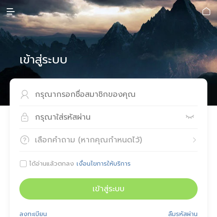


เข้าสู่ระบบ



เลือกคำถาม (หากคุณกำหนดไว้)


ได้อ่านแล้วตกลง
เงื่อนไขการให้บริการ

เข้าสู่ระบบ
ลงทะเบียน
ลืมรหัสผ่าน