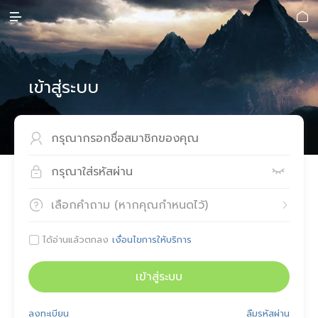


เข้าสู่ระบบ



เลือกคำถาม (หากคุณกำหนดไว้)


ได้อ่านแล้วตกลง
เงื่อนไขการให้บริการ

เข้าสู่ระบบ
ลงทะเบียน
ลืมรหัสผ่าน