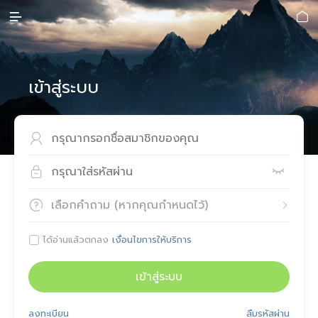


เข้าสู่ระบบ



เลือกคำถาม (หากคุณกำหนดไว้)


ได้อ่านแล้วตกลง
เงื่อนไขการให้บริการ

เข้าสู่ระบบ
ลงทะเบียน
ลืมรหัสผ่าน