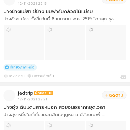
12-11-2021 22:13
ปางช้างแม่สา ขี่ช้าง ชมฟาร์มกล้วยไม้แม่ริม
ปางช้างแม่สา ตั้งขึ้นวันที่ 8 เมษายน พ.ศ. 2519 โดยคุณชูช ...
ที่เที่ยวภาคเหนือ

1672 อ่าน
0ความคิดเห็น



jadtrip
ผู้ดูแลระบบ
ติดตาม

12-11-2021 22:21
ปางอุ๋ง ดินแดนสายหมอก สวยจนอยากหยุดเวลา
ปางอุ๋ง หนึ่งในที่เที่ยวยอดฮิตในฤดูหนาว มีลักษณะพื้ ...