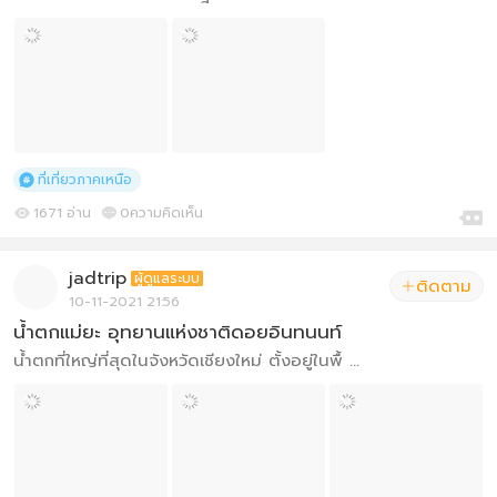
ที่เที่ยวภาคเหนือ

1671 อ่าน
0ความคิดเห็น



jadtrip
ผู้ดูแลระบบ
ติดตาม

10-11-2021 21:56
น้ำตกแม่ยะ อุทยานแห่งชาติดอยอินทนนท์
น้ำตกที่ใหญ่ที่สุดในจังหวัดเชียงใหม่ ตั้งอยู่ในพื้ ...