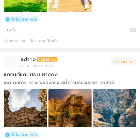
ที่เที่ยวภาคเหนือ


ถูกใจ
1669 อ่าน
0ความคิดเห็น


jadtrip
ผู้ดูแลระบบ
ติดตาม

22-10-2021 16:26
แกรนด์แคนยอน หางดง
เกิดจากการ กัดเซาะของกระแสน้ำตามธรรมชาติ เสน่ห์อีก ...
ที่เที่ยวภาคเหนือ
