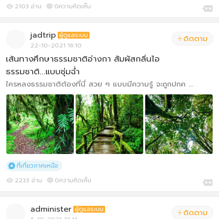
2103 อ่าน
0ความคิดเห็น



jadtrip
ผู้ดูแลระบบ
ติดตาม

22-10-2021 16:10
เส้นทางศึกษาธรรมชาติอ่างกา สัมผัสกลิ่นไอ
ธรรมชาติ...แบบชุ่มฉ่ำ
ใครหลงธรรมชาติต้องที่นี่ สวย ๆ แบบมีความรู้ จะถูกปกค ...
ที่เที่ยวภาคเหนือ

2233 อ่าน
0ความคิดเห็น



administer
ผู้ดูแลระบบ
ติดตาม
