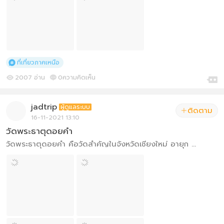
ที่เที่ยวภาคเหนือ

2007 อ่าน
0ความคิดเห็น



jadtrip
ผู้ดูแลระบบ
ติดตาม

16-11-2021 13:10
วัดพระธาตุดอยคำ
วัดพระธาตุดอยคำ คือวัดสำคัญในจังหวัดเชียงใหม่ อายุก ...