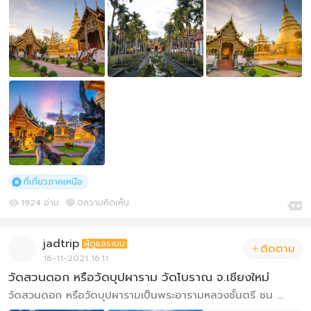
ที่เที่ยวภาคเหนือ

1924 อ่าน
0ความคิดเห็น



jadtrip
ผู้ดูแลระบบ
ติดตาม

16-11-2021 16:11
วัดสวนดอก หรือวัดบุปผาราม วัดโบราณ จ.เชียงใหม่
วัดสวนดอก หรือวัดบุปผารามเป็นพระอารามหลวงชั้นตรี ชน ...