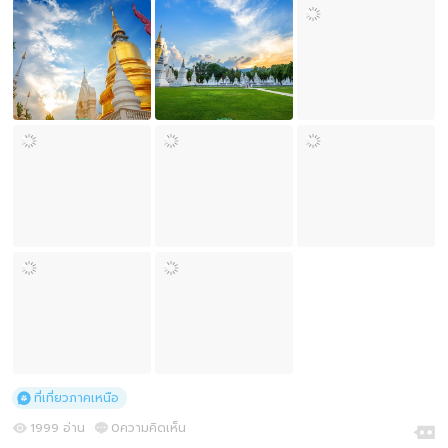
ที่เที่ยวภาคเหนือ

1999 อ่าน
0ความคิดเห็น


