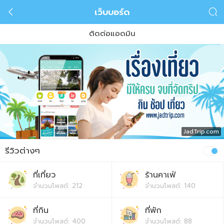
เว็บบอร์ด


ติดต่อแอดมิน
JadTrip.com
รีวิวต่างๆ
ที่เที่ยว
ร้านคาเฟ่
จำนวนโพสต์: 212
จำนวนโพสต์: 140
ที่กิน
ที่พัก
จำนวนโพสต์: 400
จำนวนโพสต์: 88